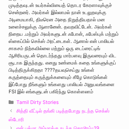
முடித்தவுடன் உயர்கல்வியைத் தொடர கேரளாவுக்குச்
சென்றனர். அவர்கள் இல்லாமல் நான் உடலுறவுக்கு
அடிமையாகி, திடீரென அதை நிறுத்தியதால் மன
உளைச்சலுக்கு ஆளானேன். தவறவிட்டேன். அவர்கள்
நிறைய .மற்றும் அவர்களுடன் ஃபோன், ஃபேஸ்புக் மற்றும்
ஸ்கைப்பில் செக்ஸ் அரட்டைகள். ஆனால் என் பாலியல்
சாகசம் நிற்கவில்லை மற்றும் ஒரு டைப்ரைட்டிங்
ஆசிரியருடன் தொடர்ந்தது மார்பளவு இருவரையும் விட
சூடாக இருந்தது. எனது உண்மைக் கதை உங்களுக்குப்
பிடித்திருக்கிறதா ????தயவுசெய்து உங்கள்
கருத்தையும் கருத்துக்களையும் கீழே கொடுங்கள்
இப்போது நீங்களும் உங்களது பாலியல் அனுபவங்களை
FSI இல் எங்களுடன் பகிர்ந்து கொள்ளலாம்
Categories
Tamil Dirty Stories
சித்தி வீட்டில் தங்கி படித்தபோது நடந்த செக்ஸ்
ஸ்டோரி
என் பத்மா அம்மாக்கு நடந்த கொடூரம்-19