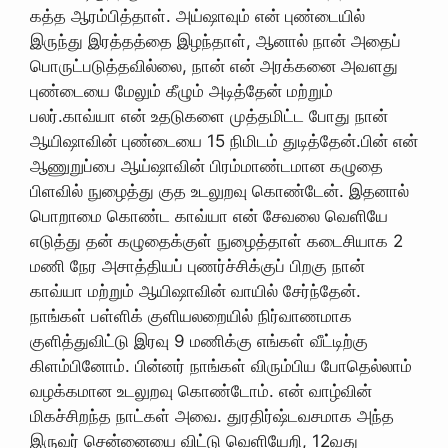
கத்த ஆரம்பித்தாள். அய்ஷாவும் என் புண்டையில்
இருந்து இரத்தத்தை இழந்தாள், ஆனால் நான் அதைப்
பொருட்படுத்தவில்லை, நான் என் அரக்கனை அவளது
புண்டையை மேலும் கீழும் அடித்தேன் மற்றும்
பலர்.காவ்யா என் உதடுகளை முத்தமிட்ட போது நான்
ஆயிஷாவின் புண்டையை 15 நிமிடம் துடித்தேன்.பின் என்
ஆணுறுப்பை ஆய்ஷாவின் பிரம்மாண்டமான கழுதை
பிளவில் நுழைத்து குத உடலுறவு கொண்டேன். இதனால்
பொறாமை கொண்ட காவ்யா என் சேவலை வெளியே
எடுத்து தன் கழுதைக்குள் நுழைத்தாள் கடைசியாக 2
மணி நேர அசாத்தியப் புணர்ச்சிக்குப் பிறகு நான்
காவ்யா மற்றும் ஆயிஷாவின் வாயில் சேர்ந்தேன்.
நாங்கள் பள்ளிக் குளியலறையில் நிர்வாணமாக
குளித்துவிட்டு இரவு 9 மணிக்கு எங்கள் வீட்டிற்கு
கிளம்பினோம். பின்னர் நாங்கள் விரும்பிய போதெல்லாம்
வழக்கமான உடலுறவு கொண்டோம். என் வாழ்வின்
மிகச்சிறந்த நாட்கள் அவை. துரதிர்ஷ்டவசமாக அந்த
இருவர் சென்னையை விட்டு வெளியேறி, 12வது