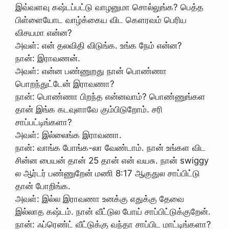
இவ்வளவு கஷ்டப்பட்டு வாழனுமா சொல்லுங்க? பெத்த
பிள்ளையோட வாழ்க்கைய விட கெளரவம் பெரிய
விசயமா என்ன?
அவள்: என் தலவிதி விடுங்க. உங்க நேம் என்ன?
நான்: இராவணன்.
அவள்: என்ன பண்ணுறது நான்‌ பொண்ணா
பொறந்துட்டேன் இராவணா?
நான்: பொண்ணா பிறந்த என்னவாம்? பொண்ணுங்கள
தான் இங்க கடவுளாவே கும்பிடுறோம். சரி
சாப்பட்டிங்களா?
அவள்: இல்லைங்க இராவணா.
நான்: வாங்க போங்க-லா வேண்டாம். நான் உங்கள விட
சின்ன பையன் தான் 25 தான் என் வயசு. நான் swiggy
ல ஆர்டர் பண்ணுறேன் மணி 8:17 ஆகுதுல சாப்பிட்டு
தான் போறிங்க.
அவள்: இல்ல இராவணா உனக்கு எதுக்கு தேவை
இல்லாத கஷ்டம்.‌ நான் வீட்டுல போய் சாப்பிட்டுக்குறேன்.
நான்: ஃப்ரெண்ட் வீட்டுக்கு வந்தா சாப்பிட மாட்டிங்களா?