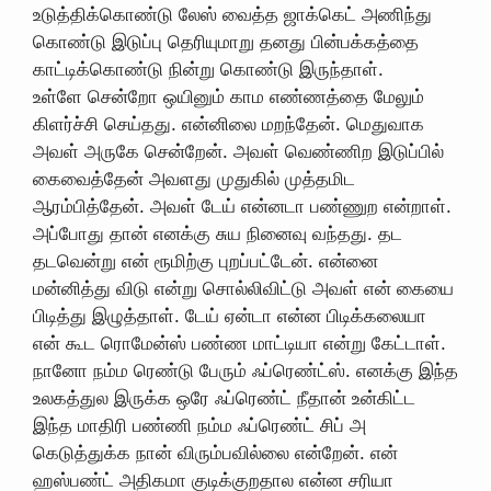
உடுத்திக்கொண்டு லேஸ் வைத்த ஜாக்கெட் அணிந்து
கொண்டு இடுப்பு தெரியுமாறு தனது பின்பக்கத்தை
காட்டிக்கொண்டு நின்று கொண்டு இருந்தாள்.
உள்ளே சென்றோ ஒயினும் காம எண்ணத்தை மேலும்
கிளர்ச்சி செய்தது. என்னிலை மறந்தேன். மெதுவாக
அவள் அருகே சென்றேன். அவள் வெண்ணிற இடுப்பில்
கைவைத்தேன் அவளது முதுகில் முத்தமிட
ஆரம்பித்தேன். அவள் டேய் என்னடா பண்ணுற என்றாள்.
அப்போது தான் எனக்கு சுய நினைவு வந்தது. தட‌
தடவென்று என் ரூமிற்கு புறப்பட்டேன். என்னை
மன்னித்து விடு என்று சொல்லிவிட்டு அவள் என் கையை
பிடித்து இழுத்தாள். டேய் ஏன்டா என்ன பிடிக்கலையா
என் கூட ரொமேன்ஸ் பண்ண மாட்டியா என்று கேட்டாள்.
நானோ நம்ம ரெண்டு பேரும் ஃப்ரெண்ட்ஸ். எனக்கு இந்த
உலகத்துல இருக்க ஒரே ஃப்ரெண்ட் நீதான் உன்கிட்ட
இந்த மாதிரி பண்ணி நம்ம ஃப்ரெண்ட் சிப் அ
கெடுத்துக்க நான் விரும்பவில்லை என்றேன். என்
ஹஸ்பண்ட் அதிகமா குடிக்குறதால என்ன சரியா