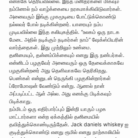
எனக்கே தெரியவில்லை. இந்த மனிதர்களை மிகவும்
நம்பினால் நம் வாழ்க்கையை நரகமாக்கிவிடுவார்கள்.
அனைவரும் இங்கு முகமூடியை போட்டுக்கொண்டு
நல்லவர் போல் நடிக்கின்றனர். யாரையும் நம்ப
முடியவில்லை இந்த கலியுகத்தில். “உலகம் ஒரு நாடக
மேடை அதில் நடிக்கும் நடிகர்கள் நாம்” ஷேக்ஸ்பியரின்
வார்த்தைகள். இது முற்றிலும் உண்மை.
தனிமையும், தன்னம்பிக்கையும் எனது இரு நண்பர்கள்.
என்னிடம் பழகுவேர் அனைவரும் ஒரு தேவைக்காகவே
பழகுகின்றனர் அது தெளிவாகவே தெரிகிறது.
பெண்கள் என்னுடன் நெருங்கி பழகுகின்றார்கள்
ப்ரோமோஷன் வேண்டும் என்று. ஆனால் நான்
அப்படிப்பட்ட ஆள் அல்ல. அது எனக்கு பிடிக்கவும்
பிடிக்காது.
நம்மிடம் ஒரு எதிர்பார்ப்பும் இன்றி யாரும் பழக
மாட்டார்களா என்ற ஏக்கத்தில் தனிமையில்
தவித்துக்கொண்டிருந்தேன். Jack daniels whiskey ஐ
குடித்துக்கொண்டு எனது ரூமில் எனது நாற்காலியில்