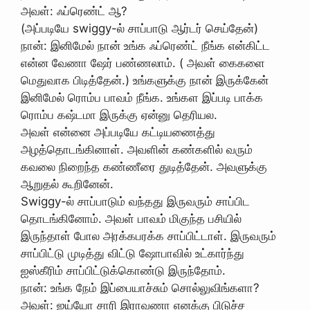
அவள்: ஃப்ரெண்ட் ஆ?
(அப்படியே swiggy-ல் சாப்பாடு ஆர்டர் செய்தேன்)
நான்: இனிமேல் நான் உங்க ஃப்ரெண்ட் நீங்க என்கிட்ட‌
என்ன வேணா ஷேர் பண்ணலாம். ( அவள் கைகளை
மெதுவாக பிடித்தேன்.) உங்களுக்கு நான் இருக்கேன்
இனிமேல் ரொம்ப பாவம் நீங்க. உங்கள இப்படி பாக்க
ரொம்ப கஷ்டமா இருக்கு ஏன்னு தெரியல.
அவள் என்னை அப்படியே கட்டியணைத்து
அழத்தொடங்கினாள். அவளின் கண்களில் வரும்
கவலை நிறைந்த கண்ணீரை துடித்தேன். அவளுக்கு
ஆறுதல் கூறினேன்.
Swiggy-ல் சாப்பாடும்‌ வந்தது இருவரும் சாப்பிட
தொடங்கினோம். அவள் பாவம் மிகுந்த பசியில்
இருந்தாள் போல அரக்கபரக்க சாப்பிட்டாள். இருவரும்
சாப்பிட்டு முடித்து விட்டு ஷோபாவில் உட்கார்ந்து
ஐஸ்கீரிம் சாப்பிட்டுக்கொண்டு இருந்தோம்.
நான்: உங்க நேம் இப்பையாச்சும் சொல்லுவிங்களா?
அவள்: ஐய்யோ சாரி இராவணா எனக்கு பிடுச்ச