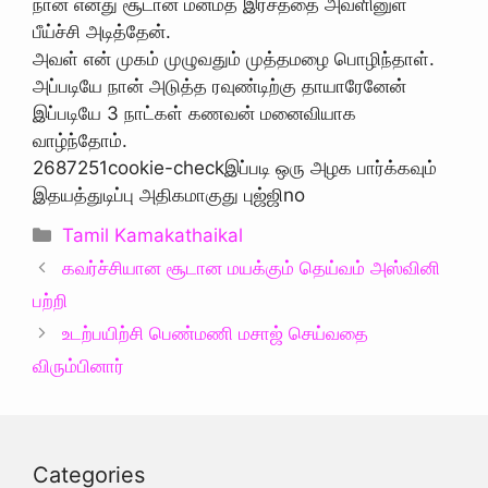
நான் எனது சூடான மன்மத இரசத்தை அவளினுள்
பீய்ச்சி அடித்தேன்.
அவள் என் முகம் முழுவதும் முத்தமழை பொழிந்தாள்.
அப்படியே நான் அடுத்த ரவுண்டிற்கு தாயாரேனேன்
இப்படியே 3 நாட்கள் கணவன் மனைவியாக
வாழ்ந்தோம்.
2687251cookie-checkஇப்படி ஒரு அழக பார்க்கவும்
இதயத்துடிப்பு அதிகமாகுது புஜ்ஜிno
Categories
Tamil Kamakathaikal
கவர்ச்சியான சூடான மயக்கும் தெய்வம் அஸ்வினி
பற்றி
உடற்பயிற்சி பெண்மணி மசாஜ் செய்வதை
விரும்பினார்
Categories