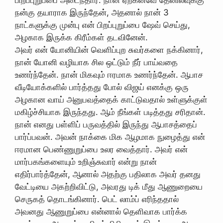
பிறப்புறுப்பை அடைந்தார். நான் ஏற்கனவே தேனிலவுக்கு
நன்கு தயாராக இருந்தேன், அதனால் நான் 3
நாட்களுக்கு முன்பு என் பிறப்புறுப்பை ஷேவ் செய்து,
அழகாக இருக்க கிரீம்கள் தடவினேன்.
அவர் என் யோனியின் வெளிப்புற சுவர்களை நக்கினார்,
நான் யோனி வழியாக சில ஒட்டும் நீர் பாய்வதை
உணர்ந்தேன். நான் மிகவும் ஈரமாக உணர்ந்தேன். ஆபாச
வீடியோக்களில் பார்த்தது போல் விஜய் எனக்கு ஒரு
அழகான வாய் அனுபவத்தைக் காட்டுவதால் உள்ளுக்குள்
மகிழ்ச்சியாக இருந்தது. ஆம் நீங்கள் படித்தது சரிதான்.
நான் எனது பள்ளிப் பருவத்தில் இருந்து ஆபாசத்தைப்
பார்ப்பவன். அவன் நாக்கை மிக ஆழமாக நுழைத்து என்
ஈரமான பெண்ணுறுப்பை உலர வைத்தார். அவர் என்
மார்பகங்களையும் உறிஞ்சுவார் என்று நான்
எதிர்பார்த்தேன், ஆனால் அதற்கு பதிலாக அவர் தனது
வேட்டியை அகற்றிவிட்டு, அவரது டிக் மீது ஆணுறையை
செருகத் தொடங்கினார். பெட் லாம்ப் எரிந்ததால்
அவனது ஆணுறுப்பை என்னால் தெளிவாக பார்க்க