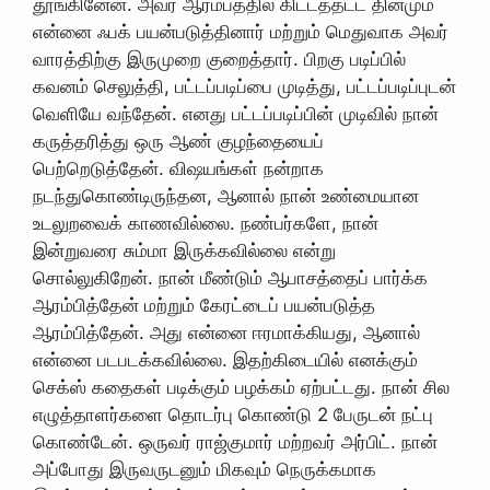
தூங்கினேன். அவர் ஆரம்பத்தில் கிட்டத்தட்ட தினமும்
என்னை ஃபக் பயன்படுத்தினார் மற்றும் மெதுவாக அவர்
வாரத்திற்கு இருமுறை குறைத்தார். பிறகு படிப்பில்
கவனம் செலுத்தி, பட்டப்படிப்பை முடித்து, பட்டப்படிப்புடன்
வெளியே வந்தேன். எனது பட்டப்படிப்பின் முடிவில் நான்
கருத்தரித்து ஒரு ஆண் குழந்தையைப்
பெற்றெடுத்தேன். விஷயங்கள் நன்றாக
நடந்துகொண்டிருந்தன, ஆனால் நான் உண்மையான
உடலுறவைக் காணவில்லை. நண்பர்களே, நான்
இன்றுவரை சும்மா இருக்கவில்லை என்று
சொல்லுகிறேன். நான் மீண்டும் ஆபாசத்தைப் பார்க்க
ஆரம்பித்தேன் மற்றும் கேரட்டைப் பயன்படுத்த
ஆரம்பித்தேன். அது என்னை ஈரமாக்கியது, ஆனால்
என்னை படபடக்கவில்லை. இதற்கிடையில் எனக்கும்
செக்ஸ் கதைகள் படிக்கும் பழக்கம் ஏற்பட்டது. நான் சில
எழுத்தாளர்களை தொடர்பு கொண்டு 2 பேருடன் நட்பு
கொண்டேன். ஒருவர் ராஜ்குமார் மற்றவர் அர்பிட். நான்
அப்போது இருவருடனும் மிகவும் நெருக்கமாக