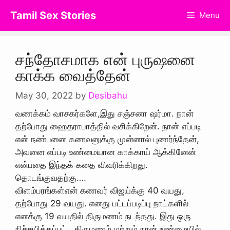
Skip
Tamil Sex Stories
Menu
to
content
சந்தோசமாக என் புருஷனை
காக்க வைத்தேன்
May 30, 2022
by
Desibahu
வணக்கம் வாசகர்களே,இது சஞ்சனா ஷர்மா. நான்
தற்போது ஹைதராபாத்தில் வசிக்கிறேன். நான் எப்படி
என் நண்பனை கணவனுக்கு முன்னால் புணர்ந்தேன்,
அவனை எப்படி உண்மையான காக்காய் ஆக்கினேன்
என்பதை இந்தக் கதை விவரிக்கிறது.
தொடங்குவதற்கு….
விளம்பரங்கள்என் கணவர் விஜய்க்கு 40 வயது,
தற்போது 29 வயது. எனது பட்டப்படிப்பு நாட்களில்
எனக்கு 19 வயதில் திருமணம் நடந்தது. இது ஒரு
நிச்சயிக்கப்பட்ட திருமணம் மற்றும் நான் உண்மையில்