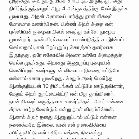
முடிந்தது. அவருக்கு மிகச் சிறிய டிக் இருந்தது. அது
நிமிர்ந்திருந்தாலும் அது 4 அங்குலத்திற்கு மேல் இருக்க
முடியாது. அதன் அளவைப் பார்த்து நான் மிகவும்
மோசமாக உணர்ந்தேன். பின்னர் அவர் அதை என்
புஸ்ஸியின் நுழைவாயிலில் வைத்து உள்ளே நுழைய
முயன்றார். நான் விரல்களைப் பயன்படுத்தி சுயஇன்பம்
செய்வதால், என் பிறப்புறுப்பு கொஞ்சம் தளர்வாக
இருந்தது, ஒரே ஈகோவில் அவரை உள்ளே அழைத்துச்
செல்ல முடிந்தது. அவனது ஆணுறுப்பு புழையின்
வெளிப்புறச் சுவர்களுடன் விளையாடுவதை மட்டுமே
என்னால் உணர முடிகிறது. மேலும் அவர் மெலிந்த
ஆண்குறியுடன் 10 நிமிடங்கள் மட்டுமே ஊடுருவினார்,
மேலும் அவர் குறட்டைவிட்டு என் மீது தூங்கினார்.
நான் மிகவும் வருத்தமாக உணர்ந்தேன். அவர் என்னை
சீராக மாற்ற வேண்டும் என்று நான் விரும்பினேன்.
ஆனால் அவர் தனது ஆணுறுப்பால் மட்டும் என்னை
நனைக்கவே இல்லை. நான் என் தலைவிதியை
சபித்துவிட்டு என் எதிர்காலத்தை நினைத்து