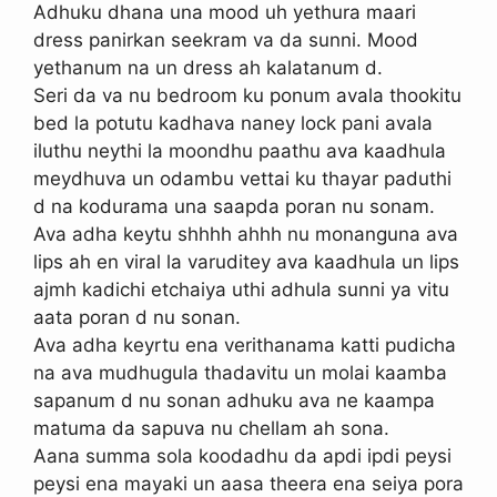
Adhuku dhana una mood uh yethura maari
dress panirkan seekram va da sunni. Mood
yethanum na un dress ah kalatanum d.
Seri da va nu bedroom ku ponum avala thookitu
bed la potutu kadhava naney lock pani avala
iluthu neythi la moondhu paathu ava kaadhula
meydhuva un odambu vettai ku thayar paduthi
d na kodurama una saapda poran nu sonam.
Ava adha keytu shhhh ahhh nu monanguna ava
lips ah en viral la varuditey ava kaadhula un lips
ajmh kadichi etchaiya uthi adhula sunni ya vitu
aata poran d nu sonan.
Ava adha keyrtu ena verithanama katti pudicha
na ava mudhugula thadavitu un molai kaamba
sapanum d nu sonan adhuku ava ne kaampa
matuma da sapuva nu chellam ah sona.
Aana summa sola koodadhu da apdi ipdi peysi
peysi ena mayaki un aasa theera ena seiya pora