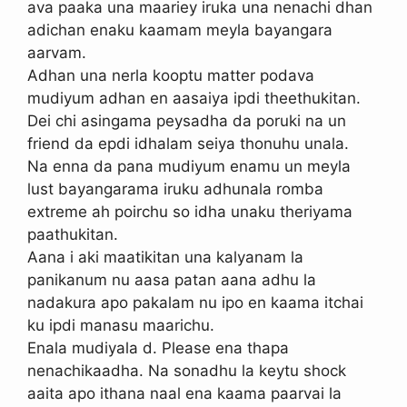
ava paaka una maariey iruka una nenachi dhan
adichan enaku kaamam meyla bayangara
aarvam.
Adhan una nerla kooptu matter podava
mudiyum adhan en aasaiya ipdi theethukitan.
Dei chi asingama peysadha da poruki na un
friend da epdi idhalam seiya thonuhu unala.
Na enna da pana mudiyum enamu un meyla
lust bayangarama iruku adhunala romba
extreme ah poirchu so idha unaku theriyama
paathukitan.
Aana i aki maatikitan una kalyanam la
panikanum nu aasa patan aana adhu la
nadakura apo pakalam nu ipo en kaama itchai
ku ipdi manasu maarichu.
Enala mudiyala d. Please ena thapa
nenachikaadha. Na sonadhu la keytu shock
aaita apo ithana naal ena kaama paarvai la