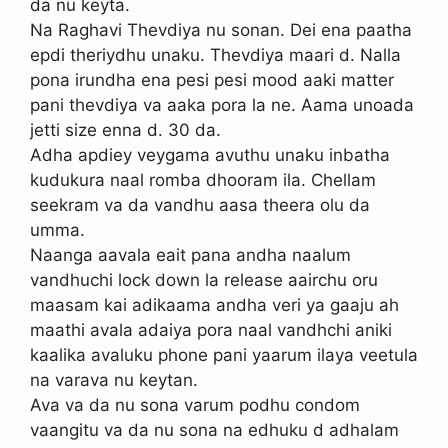
da nu keyta.
Na Raghavi Thevdiya nu sonan. Dei ena paatha
epdi theriydhu unaku. Thevdiya maari d. Nalla
pona irundha ena pesi pesi mood aaki matter
pani thevdiya va aaka pora la ne. Aama unoada
jetti size enna d. 30 da.
Adha apdiey veygama avuthu unaku inbatha
kudukura naal romba dhooram ila. Chellam
seekram va da vandhu aasa theera olu da
umma.
Naanga aavala eait pana andha naalum
vandhuchi lock down la release aairchu oru
maasam kai adikaama andha veri ya gaaju ah
maathi avala adaiya pora naal vandhchi aniki
kaalika avaluku phone pani yaarum ilaya veetula
na varava nu keytan.
Ava va da nu sona varum podhu condom
vaangitu va da nu sona na edhuku d adhalam