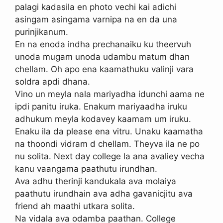
palagi kadasila en photo vechi kai adichi
asingam asingama varnipa na en da una
purinjikanum.
En na enoda indha prechanaiku ku theervuh
unoda mugam unoda udambu matum dhan
chellam. Oh apo ena kaamathuku valinji vara
soldra apdi dhana.
Vino un meyla nala mariyadha idunchi aama ne
ipdi panitu iruka. Enakum mariyaadha iruku
adhukum meyla kodavey kaamam um iruku.
Enaku ila da please ena vitru. Unaku kaamatha
na thoondi vidram d chellam. Theyva ila ne po
nu solita. Next day college la ana avaliey vecha
kanu vaangama paathutu irundhan.
Ava adhu therinji kandukala ava molaiya
paathutu irundhain ava adha gavanicjitu ava
friend ah maathi utkara solita.
Na vidala ava odamba paathan. College