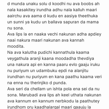
d munda unaku solu d koodhi nu ava boobs ah
nala kasakitey irundha adhu nala kalluh maari
aairchu ava aama d kudu en aasiya theethuka
un sunni ya kudu un ballava sapuran da mama
nu sona.
Ava lips la en naaka vechi nakunan adha apdiey
naai nakura maari nakunan ava kannah
moodita.
Na ava kalutha pudichi kannathula kaama
veygathula aranji kaana moodadha thevdiya
una nakura api en kanna paaru evlo gaaju iruku
nu puriyum un udambuku epdi na alanjitu
irundhan nu puriyum en kana paathu kaama veri
na enna nu therinjiko d punda.
Ava seri da chellam un ishta pola ena sei da nu
sona. Marubadi ava lips ah keel uthata nakunan
ava kannum en kannum nerbkodu la paathutey
irundhom oru kaadhalargal maari gaauju la