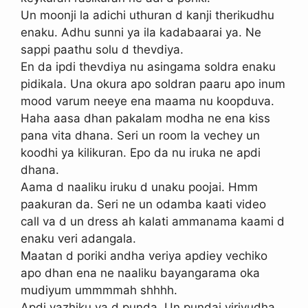
Un moonji la adichi uthuran d kanji therikudhu
enaku. Adhu sunni ya ila kadabaarai ya. Ne
sappi paathu solu d thevdiya.
En da ipdi thevdiya nu asingama soldra enaku
pidikala. Una okura apo soldran paaru apo inum
mood varum neeye ena maama nu koopduva.
Haha aasa dhan pakalam modha ne ena kiss
pana vita dhana. Seri un room la vechey un
koodhi ya kilikuran. Epo da nu iruka ne apdi
dhana.
Aama d naaliku iruku d unaku poojai. Hmm
paakuran da. Seri ne un odamba kaati video
call va d un dress ah kalati ammanama kaami d
enaku veri adangala.
Maatan d poriki andha veriya apdiey vechiko
apo dhan ena ne naaliku bayangarama oka
mudiyum ummmmah shhhh.
Apdi vazhiku va d punda. Un pundai viriyudha