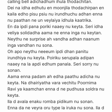
calling bell adichadhum ihula thodachitan.
Dei na idha edhutu en moonjila thodachirpan en
kaila edho pisu psiu nu irundhuchu adhan enna
nu paathan ne un veylaiya idhula kaatrika.
En da ipdi pana poriki naaey nu keyta. Seri idha
veliya solidadha aama ne enna inga nu keytan.
Neythu ne surprise ah vandha adhan naanum
inga vandhan nu sona.
Oh apo neythu neeeum ipdi dhan panitu
irundhiya nu keyta. Poiriku serupala adipan
naaey na la apdi edhum panala. Seri sorry nu
sonan.
Aama enna padam ah edha paathu adicha nu
keyta. Na dhairiyatha vara vechitu Poornima
Ravi ya kaamchan enna d ne pudhusa soldra nu
keyta.
Ila d avala enaku romba pidikum nu sonan.
Enna da ne veyra oru type la iruka nu sona. Ila d