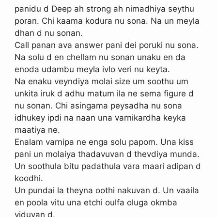
panidu d Deep ah strong ah nimadhiya seythu
poran. Chi kaama kodura nu sona. Na un meyla
dhan d nu sonan.
Call panan ava answer pani dei poruki nu sona.
Na solu d en chellam nu sonan unaku en da
enoda udambu meyla ivlo veri nu keyta.
Na enaku veyndiya molai size um soothu um
unkita iruk d adhu matum ila ne sema figure d
nu sonan. Chi asingama peysadha nu sona
idhukey ipdi na naan una varnikardha keyka
maatiya ne.
Enalam varnipa ne enga solu papom. Una kiss
pani un molaiya thadavuvan d thevdiya munda.
Un soothula bitu padathula vara maari adipan d
koodhi.
Un pundai la theyna oothi nakuvan d. Un vaaila
en poola vitu una etchi oulfa oluga okmba
viduvan d.