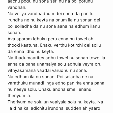
aachu podu nu sona seri nu na poi potunu
vandhan.
Na veliya vandhadhum dei enna da panitu
irundha ne nu keyta na onum ila nu sonan dei
poi solladha da nu sona aana na edhum ilanu
sonan.
Ava aporom idhuku peru enna nu towel ah
thooki kaatuna. Enaku verthu kotirchi dei sollu
da enna idhu nu keyta.
Na thadumaaritey adhu towel nu sonan towel la
enna da pana unamaiya solu adhula veyra oru
vithyasamana vaadai varudhu nu sona.
Na edhum ila nu sonan. Poi soladha ne na
varathuku munadi inga edho panirka enna pana
nu neeye solu. Unaku andha smell enanu
theriyum la.
Theriyum ne solu un vaaiyala solu nu keyta. Na
ila d na kai adichitu irundhai sudden ah yaaro