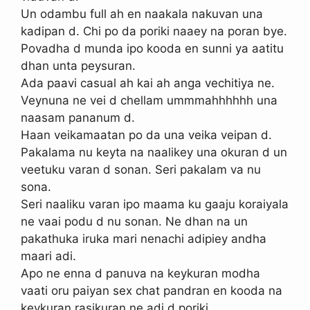
Un odambu full ah en naakala nakuvan una
kadipan d. Chi po da poriki naaey na poran bye.
Povadha d munda ipo kooda en sunni ya aatitu
dhan unta peysuran.
Ada paavi casual ah kai ah anga vechitiya ne.
Veynuna ne vei d chellam ummmahhhhhh una
naasam pananum d.
Haan veikamaatan po da una veika veipan d.
Pakalama nu keyta na naalikey una okuran d un
veetuku varan d sonan. Seri pakalam va nu
sona.
Seri naaliku varan ipo maama ku gaaju koraiyala
ne vaai podu d nu sonan. Ne dhan na un
pakathuka iruka mari nenachi adipiey andha
maari adi.
Apo ne enna d panuva na keykuran modha
vaati oru paiyan sex chat pandran en kooda na
keykuran rasikuran ne adi d poriki.