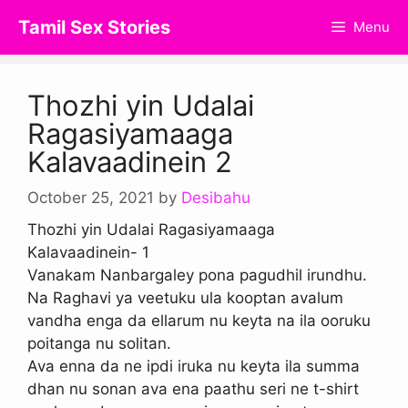
Skip
Tamil Sex Stories
Menu
to
content
Thozhi yin Udalai
Ragasiyamaaga
Kalavaadinein 2
October 25, 2021
by
Desibahu
Thozhi yin Udalai Ragasiyamaaga
Kalavaadinein- 1
Vanakam Nanbargaley pona pagudhil irundhu.
Na Raghavi ya veetuku ula kooptan avalum
vandha enga da ellarum nu keyta na ila ooruku
poitanga nu solitan.
Ava enna da ne ipdi iruka nu keyta ila summa
dhan nu sonan ava ena paathu seri ne t-shirt