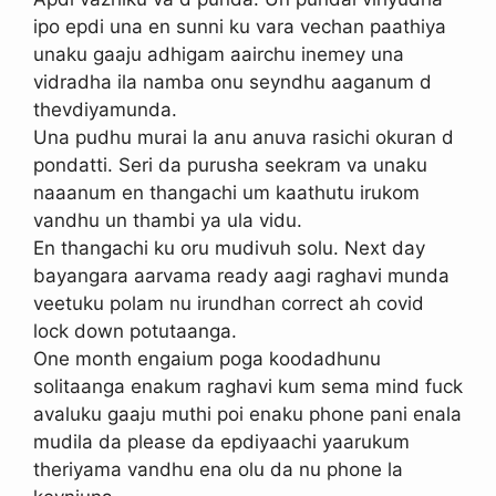
ipo epdi una en sunni ku vara vechan paathiya
unaku gaaju adhigam aairchu inemey una
vidradha ila namba onu seyndhu aaganum d
thevdiyamunda.
Una pudhu murai la anu anuva rasichi okuran d
pondatti. Seri da purusha seekram va unaku
naaanum en thangachi um kaathutu irukom
vandhu un thambi ya ula vidu.
En thangachi ku oru mudivuh solu. Next day
bayangara aarvama ready aagi raghavi munda
veetuku polam nu irundhan correct ah covid
lock down potutaanga.
One month engaium poga koodadhunu
solitaanga enakum raghavi kum sema mind fuck
avaluku gaaju muthi poi enaku phone pani enala
mudila da please da epdiyaachi yaarukum
theriyama vandhu ena olu da nu phone la