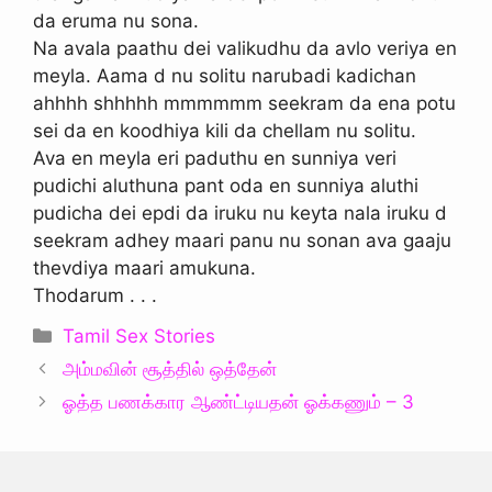
da eruma nu sona.
Na avala paathu dei valikudhu da avlo veriya en
meyla. Aama d nu solitu narubadi kadichan
ahhhh shhhhh mmmmmm seekram da ena potu
sei da en koodhiya kili da chellam nu solitu.
Ava en meyla eri paduthu en sunniya veri
pudichi aluthuna pant oda en sunniya aluthi
pudicha dei epdi da iruku nu keyta nala iruku d
seekram adhey maari panu nu sonan ava gaaju
thevdiya maari amukuna.
Thodarum . . .
Categories
Tamil Sex Stories
அம்மவின் சூத்தில் ஒத்தேன்
ஓத்த பணக்கார ஆண்ட்டியதன் ஓக்கணும் – 3