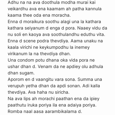
Adhu na na ava doothula modha murai kai
veikardhu ava ena kaamam ah patha kannula
kaama thee oda ena moracha.
Enna d moraikura soothu alagi una la kathara
kathara seiyanum d enga d pora. Naaey vidu da
nu soli en kaoya ava soothulandhu eduthu vita.
Enna d scene podra thevdiya. Aama unaku na
kaala virichi ne keykumpodhu la inemey
virikanum la na thevdiya dhan.
Una condom potu dhana oka vida pora ne
ushar dhan d. Venam da ne apdiey olu adhula
dhan sugam.
Aporom en d vaangitu vara sona. Summa una
verupuh yetha dhan da apdi sonan. Adi kalla
thevdiya. Ava haha nu siricha.
Na ava lips ah morachi paathan ena da ipiey
paathutu iruka poriya ila ena adaiya poriya.
Romba naal aasa aarambikalama d.