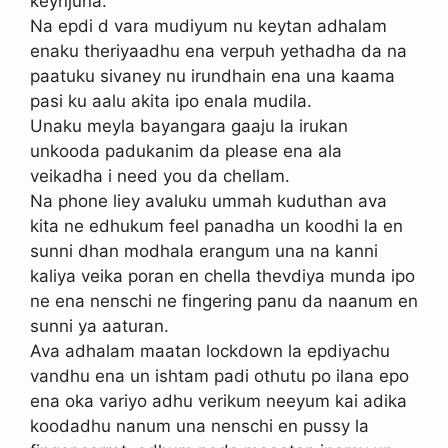
keynjuna.
Na epdi d vara mudiyum nu keytan adhalam
enaku theriyaadhu ena verpuh yethadha da na
paatuku sivaney nu irundhain ena una kaama
pasi ku aalu akita ipo enala mudila.
Unaku meyla bayangara gaaju la irukan
unkooda padukanim da please ena ala
veikadha i need you da chellam.
Na phone liey avaluku ummah kuduthan ava
kita ne edhukum feel panadha un koodhi la en
sunni dhan modhala erangum una na kanni
kaliya veika poran en chella thevdiya munda ipo
ne ena nenschi ne fingering panu da naanum en
sunni ya aaturan.
Ava adhalam maatan lockdown la epdiyachu
vandhu ena un ishtam padi othutu po ilana epo
ena oka variyo adhu verikum neeyum kai adika
koodadhu nanum una nenschi en pussy la