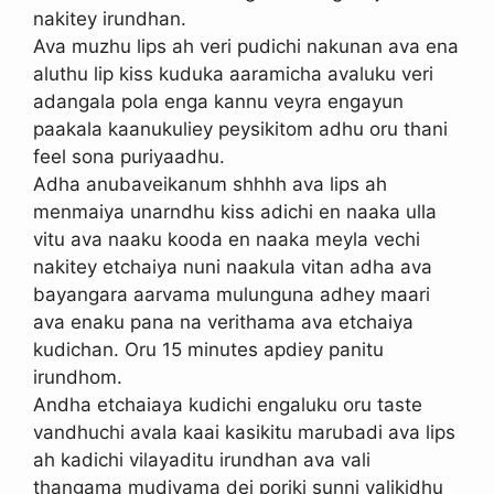
nakitey irundhan.
Ava muzhu lips ah veri pudichi nakunan ava ena
aluthu lip kiss kuduka aaramicha avaluku veri
adangala pola enga kannu veyra engayun
paakala kaanukuliey peysikitom adhu oru thani
feel sona puriyaadhu.
Adha anubaveikanum shhhh ava lips ah
menmaiya unarndhu kiss adichi en naaka ulla
vitu ava naaku kooda en naaka meyla vechi
nakitey etchaiya nuni naakula vitan adha ava
bayangara aarvama mulunguna adhey maari
ava enaku pana na verithama ava etchaiya
kudichan. Oru 15 minutes apdiey panitu
irundhom.
Andha etchaiaya kudichi engaluku oru taste
vandhuchi avala kaai kasikitu marubadi ava lips
ah kadichi vilayaditu irundhan ava vali
thangama mudiyama dei poriki sunni valikidhu