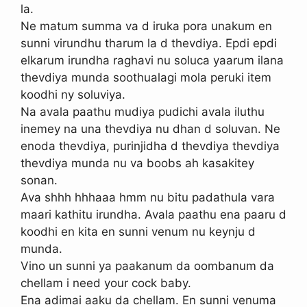
la.
Ne matum summa va d iruka pora unakum en
sunni virundhu tharum la d thevdiya. Epdi epdi
elkarum irundha raghavi nu soluca yaarum ilana
thevdiya munda soothualagi mola peruki item
koodhi ny soluviya.
Na avala paathu mudiya pudichi avala iluthu
inemey na una thevdiya nu dhan d soluvan. Ne
enoda thevdiya, purinjidha d thevdiya thevdiya
thevdiya munda nu va boobs ah kasakitey
sonan.
Ava shhh hhhaaa hmm nu bitu padathula vara
maari kathitu irundha. Avala paathu ena paaru d
koodhi en kita en sunni venum nu keynju d
munda.
Vino un sunni ya paakanum da oombanum da
chellam i need your cock baby.
Ena adimai aaku da chellam. En sunni venuma