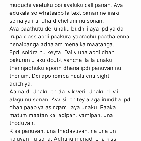
muduchi veetuku poi avaluku call panan. Ava
edukala so whatsapp la text panan ne inaki
semaiya irundha d chellam nu sonan.
Ava paathutu dei unaku budhi ilaya ipdiya da
irupa class apdi paakura yaarachu paatha enna
nenaipanga adhalam menaika maatanga.
Epdi soldra nu keyta. Daily una apdi dhan
pakuran u aku doubt vancha ila la unaku
therinjadhuku aporm dhana ipdi panuvan nu
therium. Dei apo romba naala ena sight
adichiya.
Aama d. Unaku en da ivlk veri. Unaku d ivli
alagu nu sonan. Ava sirichitey alaga irundha ipdi
dhan paapiya asingam ilaya unaku. Paaka
matum maatan kai adipan, varnipan, una
thoduvan,
Kiss panuvan, una thadavuvan, na una un
koluvan nu sona. Adhuku munadi ena kiss