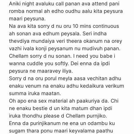
Aniki night avaluku call panan ava attend pani
romba normal ah edho oudhu aalu kita peysura
maari peysuna.
Na ava kita sorry d nu oru 10 mins continuous
ah sonan ava edhum peysala. Seri indha
thevdiya mundaiya veri theera okanum na orey
vazhi ivala konji peysanum nu mudivuh panan.
Chellam sorry d nu sonan. I need you babe i
wanna cuddle you softly. Dei enna da ipdi
peysura ne maaravey iliya.
Sorry d na oru porul meyla aasa vechitan adhu
enaku venum na enaku adhu kedaikura verikum
summa iruka maatan.
Oh apo ena sex material ah paakuriya da. Chi
ne enaku bestie d un kita matum dhan ipdi
iruka thondhu please d Chellam purnjiko.
Enna da purinjikanum ne ena un odambu ku
sugam thara ponu maari keyvalama paathu