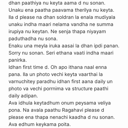
dhan paathiya nu keyta aama d nu sonan.
Unaku ena paatha paavama therilya nu keyta.
Ila d please na dhan soldran la enala mudiyala
unaku indha maari nelama vandha ne summa
irupiya nu keytan. Ne senja thapa niyayam
paduthadha nu sona.
Enaku una meyla iruka aasai la dhan ipdi panan.
Sorry nu sonan. Seri ethana vaati indha maari
panirka.
Idhan first time d. Oh apo ithana naal enna
pana. Ila un photo vechi keyta vaarthai la
varnuchitey paradhu idhan first aana daily un
photo va vechi porrnima va structure paathi
daily adipan.
Ava idhula keytadhum onum peysama veliya
pona. Na avala paathu Ragahavi please d
please ena thapa nenachi kaadha d nu sonan.
Ava edhum keykama poita.