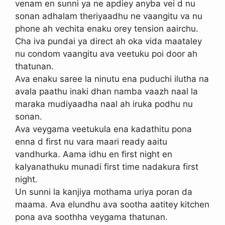
venam en sunni ya ne apdiey anyba vei d nu
sonan adhalam theriyaadhu ne vaangitu va nu
phone ah vechita enaku orey tension aairchu.
Cha iva pundai ya direct ah oka vida maataley
nu condom vaangitu ava veetuku poi door ah
thatunan.
Ava enaku saree la ninutu ena puduchi ilutha na
avala paathu inaki dhan namba vaazh naal la
maraka mudiyaadha naal ah iruka podhu nu
sonan.
Ava veygama veetukula ena kadathitu pona
enna d first nu vara maari ready aaitu
vandhurka. Aama idhu en first night en
kalyanathuku munadi first time nadakura first
night.
Un sunni la kanjiya mothama uriya poran da
maama. Ava elundhu ava sootha aatitey kitchen
pona ava soothha veygama thatunan.