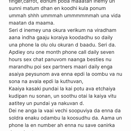
finger,carrot, edhum poda maaatan inemy un
sunni matum dhan en koodhi kula ponum
ummah shhh ummmah ummmmmmah una vida
maatan da maama.
Seri d inemey una okura verikum na viradham
aana indha gaaju koraiya koodadhu so daily
una phone la olu olu okuran d baadu. Seri da.
Apdiey oru one month phone call daily seven
hours sex chat panuvom naanga besties nu
marandhu poi sex partners maari daily enga
asaiya peysunom ava enna epdi la oombu va nu
sona na avala epdi la kuthuvan,
Kaaiya kasaki pundai la kai potu ava etchaiya
kudipan nu sonan, un soothu otai la kaiya vitu
aatitey un pundai ya nakuvan d.
Dei ne anga la vaai vechi soopuviya da enna da
soldra enaku odambu la koosudhu da. Aama un
phone la en number ah enna nu save oanirka